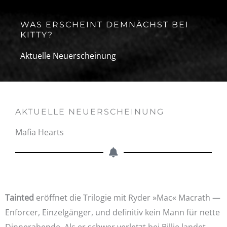
WAS ERSCHEINT DEMNÄCHST BEI
KITTY?
Aktuelle Neuerscheinung
AKTUELLE NEUERSCHEINUNG
Mafia Hearts
Tainted
eröffnet die Trilogie mit Ryder »Mac« Macrath —
Enforcer, Einzelgänger, und definitiv kein Mann für nette