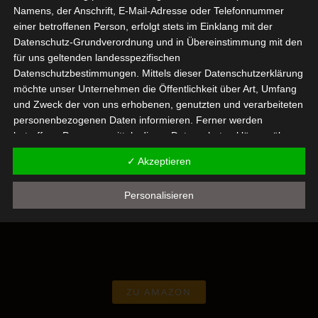
Namens, der Anschrift, E-Mail-Adresse oder Telefonnummer
DATENSCHUTZ
einer betroffenen Person, erfolgt stets im Einklang mit der
Datenschutz-Grundverordnung und in Übereinstimmung mit den
für uns geltenden landesspezifischen
Datenschutzbestimmungen. Mittels dieser Datenschutzerklärung
möchte unser Unternehmen die Öffentlichkeit über Art, Umfang
und Zweck der von uns erhobenen, genutzten und verarbeiteten
personenbezogenen Daten informieren. Ferner werden
betroffene Personen mittels dieser Datenschutzerklärung über
die ihnen zustehenden Rechte aufgeklärt.
✓ Akzeptieren
Wir haben als für die Verarbeitung Verantwortlicher zahlreiche
technische und organisatorische Maßnahmen umgesetzt, um
Personalisieren
Kitty Harper bei Amazon
einen möglichst lückenlosen Schutz der über diese Internetseite
verarbeiteten personenbezogenen Daten sicherzustellen.
Dennoch können Internetbasierte Datenübertragungen
grundsätzlich Sicherheitslücken aufweisen, sodass ein absoluter
Schutz nicht gewährleistet werden kann. Aus diesem Grund
steht es jeder betroffenen Person frei, personenbezogene
ZU AMAZON
Daten auch auf alternativen Wegen, beispielsweise telefonisch,
an uns zu übermitteln.